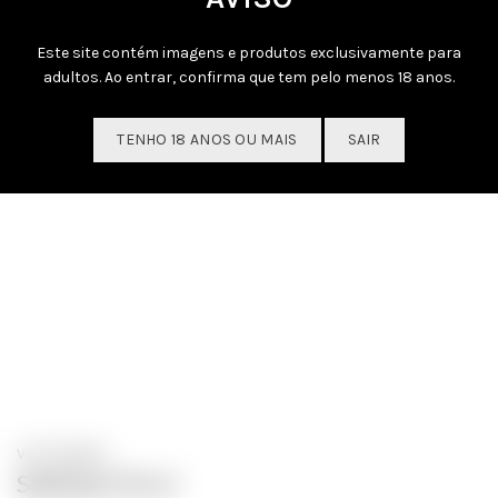
Este site contém imagens e produtos exclusivamente para
adultos. Ao entrar, confirma que tem pelo menos 18 anos.
TENHO 18 ANOS OU MAIS
SAIR
Vista Rápida
Satisfyer Pro 2