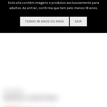
Este site contém imagens e produtos exclusivamente para
adultos. Ao entrar, confirma que tem pelo menos 18 anos.
TENHO 18 ANOS OU MAIS
SAIR
Vista Rápida
Satisfyer Lovely Honey