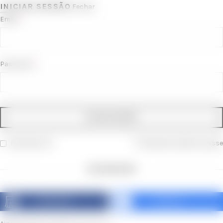
INICIAR SESSÃO
Fechar
*
Email
*
Password
INICIAR SESSÃO
Recordar-me
Recuperar palavra-passe
OR LOGIN WITH
FACEBOOK
GOOGLE