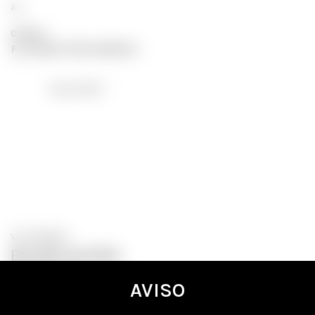
All
0,00
€
+
FILTRAR POR MARCA
(1)
Secret Play
Vista Rápida
Baralho de Mini
Cartas do
AVISO
Kamasutra