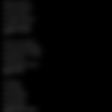
Apoio ao Cliente
A Nossa Empresa
Como Comprar
Entregas Gratuitas
Envios Discretos
LINKS ÚTEIS
Termos e Condições
Política de Privacidade
Acompanhar Entregas
Mapa do Site
Livro de Reclamações
SEXSHOP
Novidades
Promoções
Mais Vendidos
Preservativos
Estimulantes
CONTACTE-NOS