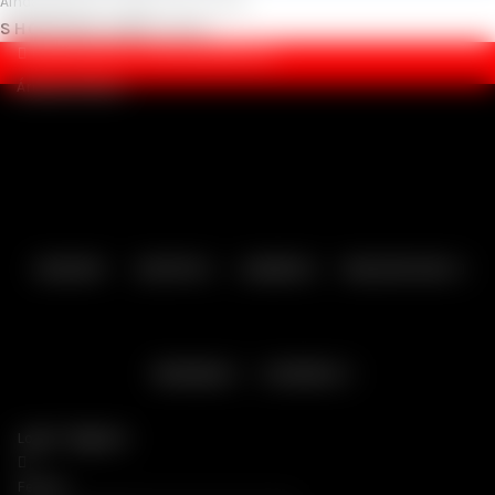
Ainda não tem conta?
Criar Conta
SHOPPING CART
Fechar
ENCOMENDAS:
(+351) 262 696 304
Área de Cliente
SEXSHOP
SEXTOYS
LINGERIE
MELHOR SEXO
BONDAGE
DIVERSOS
Login / Registar
Fechar