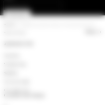
Search
for:
PROCURAR
Cart (
o
)
0
/
0,00
€
Início
Categoria do produto
Cartas com Posições Kamasutra
Filters
Mostrar filtros
ORDENAR POR
Popularity
Average rating
Newness
Price: low to high
Price: high to low
FILTRAR POR PREÇO