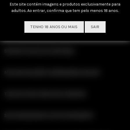
Este site contém imagens e produtos exclusivamente para
4,90
€
IVA incl.
adultos. Ao entrar, confirma que tem pelo menos 18 anos.
ADICIONAR AO
CARRINHO
TENHO 18 ANOS OU MAIS
SAIR
SEXSHOP ONLINE DE CONFIANÇA
MELHOR SELECÇÃO DE BRINQUEDOS SEXUAIS
TUDO EM STOCK PARA ENVIO IMEDIATO
SEM NECESSIDADE DE EFECTUAR REGISTO