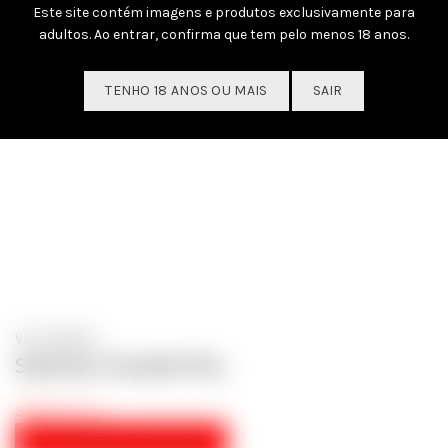
Este site contém imagens e produtos exclusivamente para
adultos. Ao entrar, confirma que tem pelo menos 18 anos.
TENHO 18 ANOS OU MAIS
SAIR
Vista Rápida
Satisfyer Double Plus
39,95
€
IVA incl.
ADICIONAR AO CARRINHO