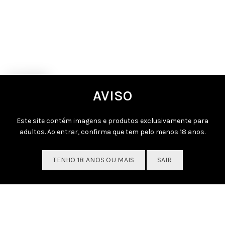
Vista Rápida
Mini Vestido Leg Avenue 81543 Preto
AVISO
15,90
€
IVA incl.
Este site contém imagens e produtos exclusivamente para
VER OPÇÕES
adultos. Ao entrar, confirma que tem pelo menos 18 anos.
TENHO 18 ANOS OU MAIS
SAIR