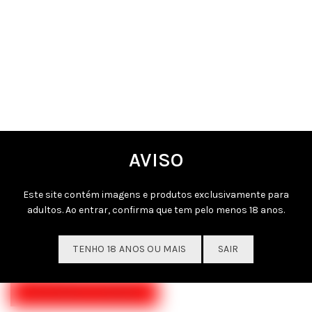
AVISO
Este site contém imagens e produtos exclusivamente para
adultos. Ao entrar, confirma que tem pelo menos 18 anos.
Vista Rápida
Ovo & Vibrador Lay-On Amoressa Edgar
TENHO 18 ANOS OU MAIS
SAIR
59,95
€
IVA incl.
ADICIONAR AO CARRINHO