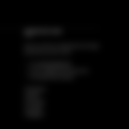
CONTACTE-NOS
Apoio ao Cliente: De Segunda a Domingo,
das 18:00 às 22:00 horas
Tlf:
(+351) 262 696 304
Email:
info@prazerintenso.com
Formulário de Contacto
Facebook
Twitter
Pinterest
LinkedIn
Telegram