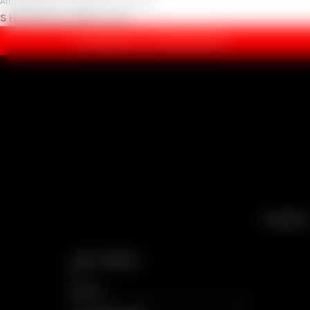
Ainda não tem conta?
Criar Conta
SHOPPING CART
Fechar
ENCOMENDAS:
(+351) 262 696 304
SEXSHOP
Login / Registar
Fechar
Search