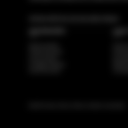
ARTIGOS ERÓTICOS AOS MELHORES PREÇOS
INFORMAÇÕES
LINKS
Apoio ao Cliente
Termos 
A Nossa Empresa
Política
Como Comprar
Acompa
Entregas Gratuitas
Mapa do
Envios Discretos
Livro d
© 2025 Prazer Intenso. Todos os direitos reservados