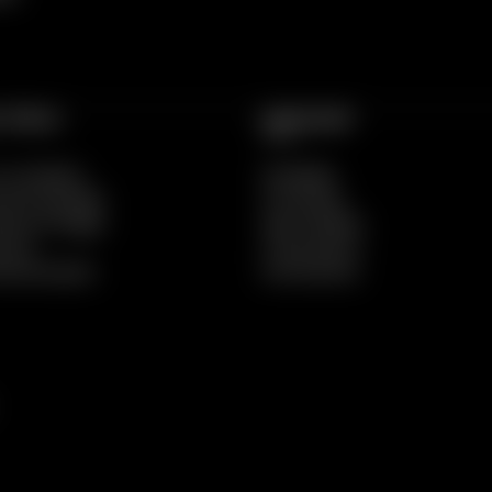
 ÚTEIS
SEXSHOP
e Condições
Novidades
 de Privacidade
Promoções
nhar Entregas
Mais Vendidos
 Site
Preservativos
e Reclamações
Estimulantes