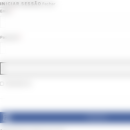
INICIAR SESSÃO
Fechar
*
Email
*
Password
Recordar-me
FACEBOOK