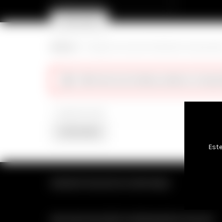
for:
PROCURAR
Cart (
o
)
0
/
0,00
€
Início
Categoria do produto
Retardantes da Ejaculaç
Não foram encontrados produtos correspon
Search
for:
PROCURAR
Este
SEXSHOP ONLINE DE CONFIANÇA
MELHOR SELECÇÃO DE BRINQUEDOS SEXUAIS