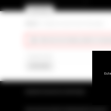
for:
PROCURAR
Cart (
o
)
0
/
0,00
€
Início
Categoria do produto
Geles de Massagem
Não foram encontrados produtos correspon
Search
for:
PROCURAR
Este
SEXSHOP ONLINE DE CONFIANÇA
MELHOR SELECÇÃO DE BRINQUEDOS SEXUAIS