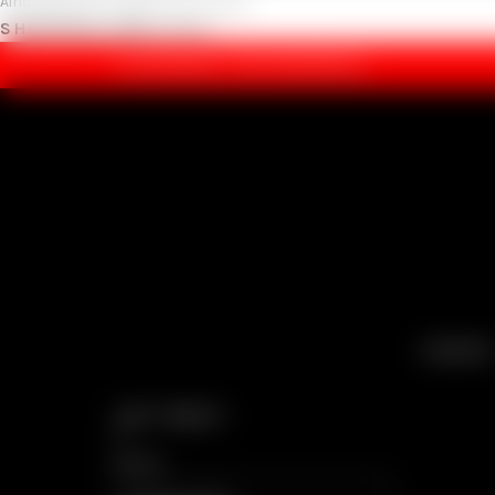
Ainda não tem conta?
Criar Conta
SHOPPING CART
Fechar
ENCOMENDAS:
(+351) 262 696 304
SEXSHOP
Login / Registar
Fechar
Search