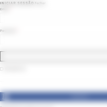
INICIAR SESSÃO
Fechar
*
Email
*
Password
Recordar-me
FACEBOOK