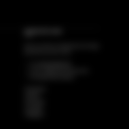
CONTACTE-NOS
Apoio ao Cliente: De Segunda a Domingo,
das 18:00 às 22:00 horas
Tlf:
(+351) 262 696 304
Email:
info@prazerintenso.com
Formulário de Contacto
Facebook
Twitter
Pinterest
LinkedIn
Telegram