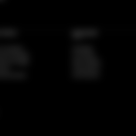
 ÚTEIS
SEXSHOP
e Condições
Novidades
 de Privacidade
Promoções
nhar Entregas
Mais Vendidos
 Site
Preservativos
e Reclamações
Estimulantes