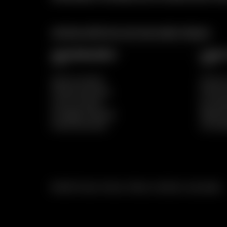
ARTIGOS ERÓTICOS AOS MELHORES PREÇOS
INFORMAÇÕES
LINKS
Apoio ao Cliente
Termos 
A Nossa Empresa
Política
Como Comprar
Acompa
Entregas Gratuitas
Mapa do
Envios Discretos
Livro d
© 2025 Prazer Intenso. Todos os direitos reservados