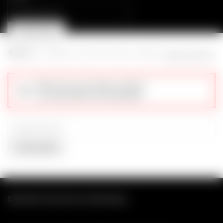
Search
for:
PROCURAR
Cart (
o
)
0
/
0,00
€
Início
Categoria do produto
Espéculos Vaginais
Mostrar filtros
Não foram encontrados produtos
correspondentes à sua pesquisa.
Search
for:
PROCURAR
SEXSHOP ONLINE DE CONFIANÇA