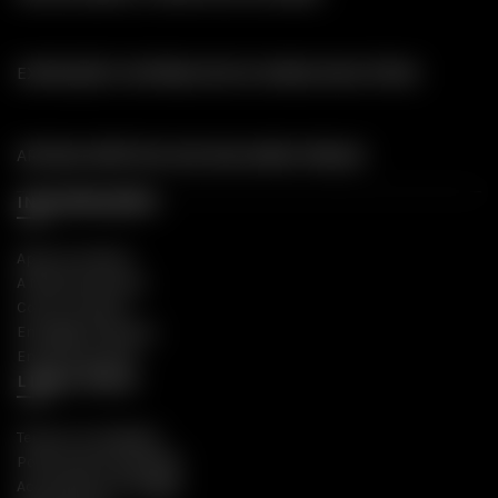
EXPEDIÇÃO E ENTREGA EM 24 HORAS (DIAS ÚTEIS)
ARTIGOS ERÓTICOS AOS MELHORES PREÇOS
INFORMAÇÕES
Apoio ao Cliente
A Nossa Empresa
Como Comprar
Entregas Gratuitas
Envios Discretos
LINKS ÚTEIS
Termos e Condições
Política de Privacidade
Acompanhar Entregas