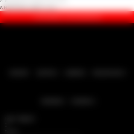
Ainda não tem conta?
Criar Conta
SHOPPING CART
Fechar
ENCOMENDAS:
(+351) 262 696 304
SEXSHOP
SEXTOYS
LINGERIE
MELHOR SEXO
BONDAGE
DIVERSOS
Login / Registar
Fechar