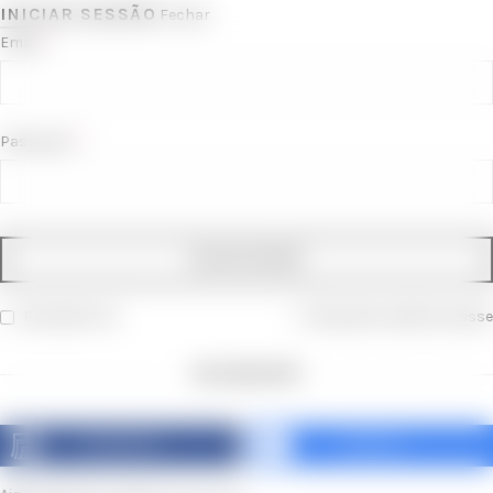
INICIAR SESSÃO
Fechar
*
Email
*
Password
INICIAR SESSÃO
Recordar-me
Recuperar palavra-passe
OR LOGIN WITH
FACEBOOK
GOOGLE