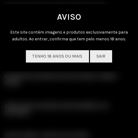
MELHOR SELECÇÃO DE BRINQUEDOS SEXUAIS
AVISO
TUDO EM STOCK PARA ENVIO IMEDIATO
Este site contém imagens e produtos exclusivamente para
adultos. Ao entrar, confirma que tem pelo menos 18 anos.
SEM NECESSIDADE DE EFECTUAR REGISTO
TENHO 18 ANOS OU MAIS
SAIR
PAGAMENTOS SEGUROS POR MULTIBANCO, MBWAY,
PAYPAL
EMBALAGENS DISCRETAS SEM REFERÊNCIA AO
CONTEÚDO
ENVIOS GRÁTIS A PARTIR DE 30 EUROS